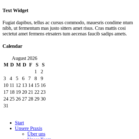
Text Widget
Fugiat dapibus, tellus ac cursus commodo, mauesris condime ntum
nibh, ut fermentum mas justo sitters amet risus. Cras mattis cosi
sectetut amet fermens etrsaters tum aecenas faucib sadips amets.
Calendar
August 2026
M
D
M
D
F
S
S
1
2
3
4
5
6
7
8
9
10
11
12
13
14
15
16
17
18
19
20
21
22
23
24
25
26
27
28
29
30
31
Start
Unsere Praxis
Über uns